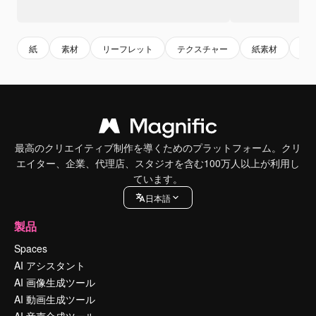
紙
素材
リーフレット
テクスチャー
紙素材
ペ
最高のクリエイティブ制作を導くためのプラットフォーム。クリ
エイター、企業、代理店、スタジオを含む100万人以上が利用し
ています。
日本語
製品
Spaces
AI アシスタント
AI 画像生成ツール
AI 動画生成ツール