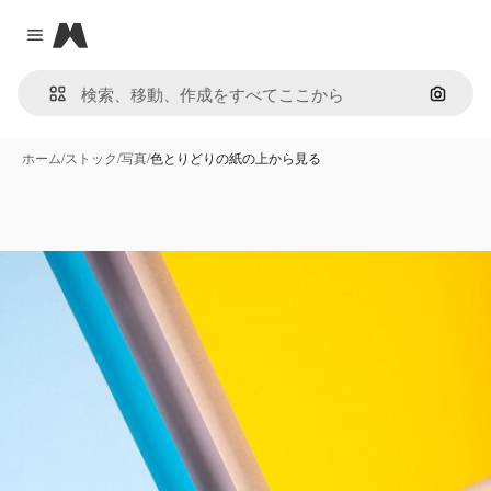
Magnific
Close menu
画像で
ホーム
/
ストック
/
写真
/
色とりどりの紙の上から見る