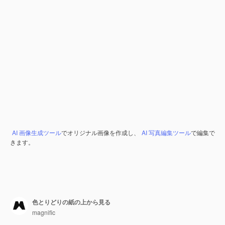
AI 画像生成ツール
でオリジナル画像を作成し、
AI 写真編集ツール
で編集で
きます。
色とりどりの紙の上から見る
magnific