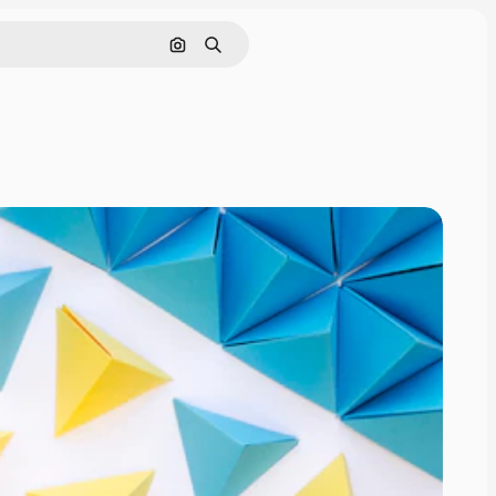
画像で検索
検索