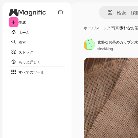
作成
ホーム
/
ストック
/
写真
/
素朴なお
ホーム
検索
素朴なお茶のカップと木
stockking
ストック
もっと詳しく
すべてのツール