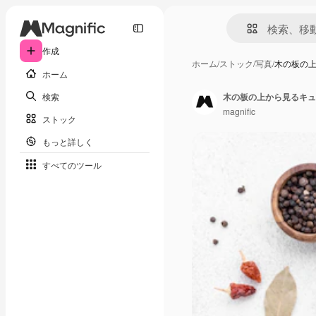
作成
ホーム
/
ストック
/
写真
/
木の板の
ホーム
検索
木の板の上から見るキュ
magnific
ストック
もっと詳しく
すべてのツール