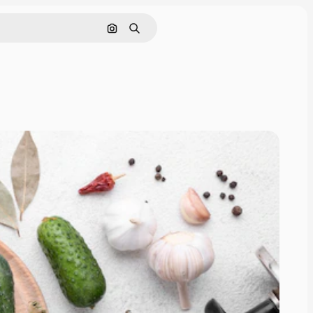
画像で検索
検索