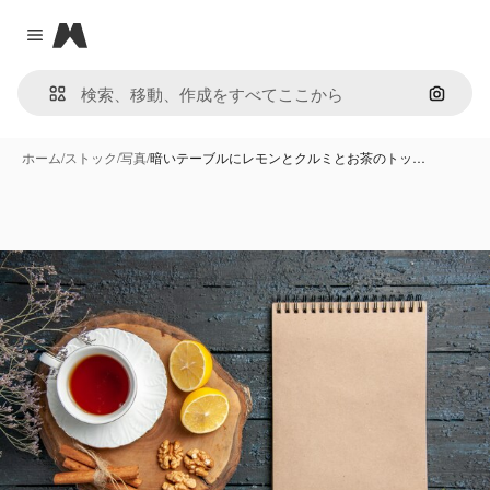
Magnific
Close menu
画像で
ホーム
/
ストック
/
写真
/
暗いテーブルにレモンとクルミとお茶のトッ…