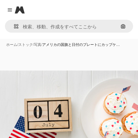
Magnific
Close menu
画像で
ホーム
/
ストック
/
写真
/
アメリカの国旗と日付のプレートにカップケ…