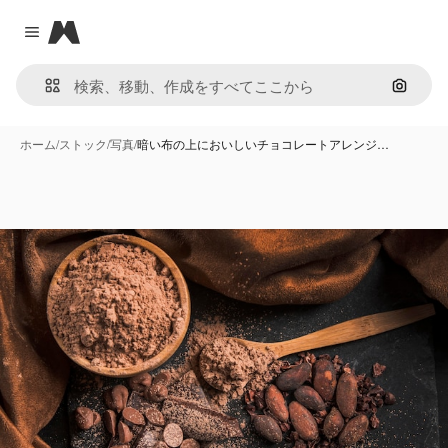
Magnific
Close menu
画像で
ホーム
/
ストック
/
写真
/
暗い布の上においしいチョコレートアレンジ…