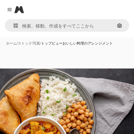
Magnific
Close menu
画像で
ホーム
/
ストック
/
写真
/
トップビューおいしい料理のアレンジメント