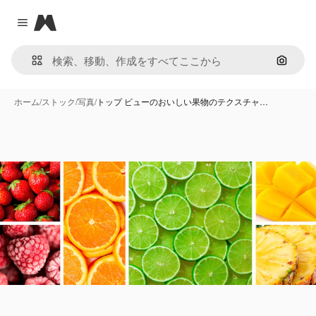
Magnific
Close menu
画像で
ホーム
/
ストック
/
写真
/
トップ ビューのおいしい果物のテクスチャ…