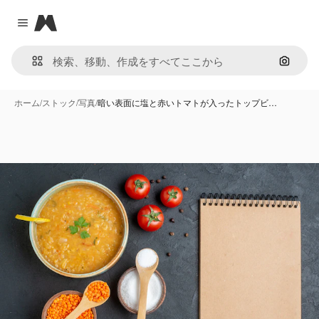
Magnific
Close menu
画像で
ホーム
/
ストック
/
写真
/
暗い表面に塩と赤いトマトが入ったトップビ…