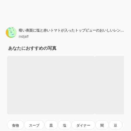
暗い表面に塩と赤いトマトが入ったトップビューのおいしいレンズ豆のスープ
mdjaff
あなたにおすすめの写真
食物
スープ
皿
塩
ダイナー
闇
豆
fo