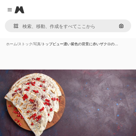
Magnific
Close menu
画像で
ホーム
/
ストック
/
写真
/
トップビュー濃い紫色の背景に赤いザクロの…