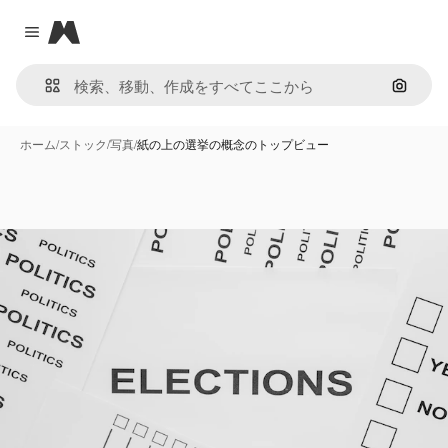
Magnific
Close menu
画像で
ホーム
/
ストック
/
写真
/
紙の上の選挙の概念のトップビュー