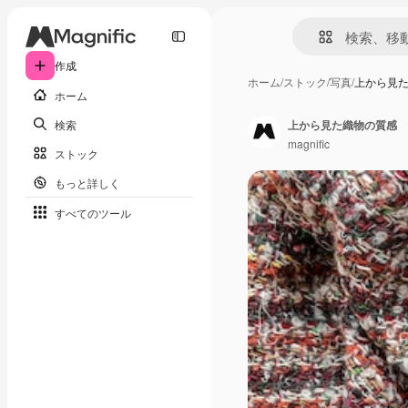
作成
ホーム
/
ストック
/
写真
/
上から見
ホーム
検索
上から見た織物の質感
magnific
ストック
もっと詳しく
すべてのツール