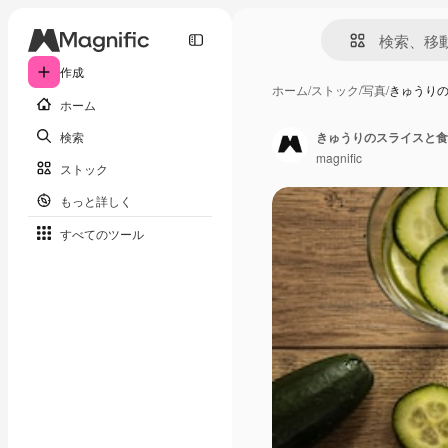
作成
ホーム
/
ストック
/
写真
/
きゅうり
ホーム
検索
きゅうりのスライスと食
magnific
ストック
もっと詳しく
すべてのツール