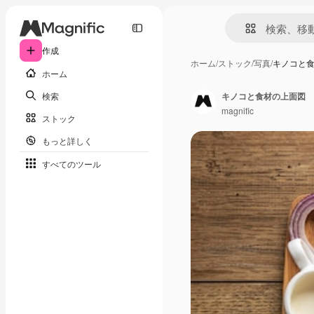
作成
ホーム
/
ストック
/
写真
/
キノコと
ホーム
検索
キノコと食材の上面図
magnific
ストック
もっと詳しく
すべてのツール