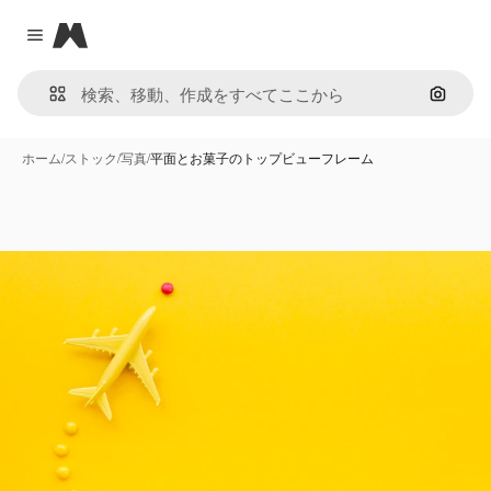
Magnific
Close menu
画像で
ホーム
/
ストック
/
写真
/
平面とお菓子のトップビューフレーム