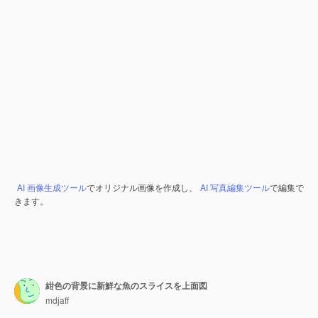
AI 画像生成ツール
でオリジナル画像を作成し、
AI 写真編集ツール
で編集で
きます。
紺色の背景に新鮮な魚のスライスを上面図
mdjaff