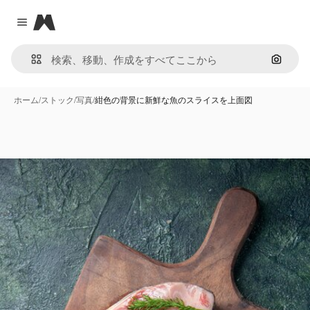
Magnific
Close menu
画像で
ホーム
/
ストック
/
写真
/
紺色の背景に新鮮な魚のスライスを上面図