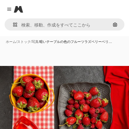
Magnific
Close menu
画像で
ホーム
/
ストック
/
写真
/
暗いテーブルの色のフルーツラズベリーベリ…