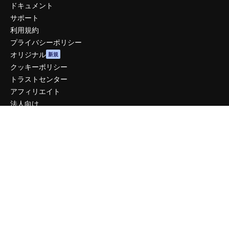
ドキュメント
サポート
利用規約
プライバシーポリシー
オリジナル
新規
クッキーポリシー
トラストセンター
アフィリエイト
法人向け
運営
料金
会社概要
Reviews
採用情報
検索トレンド
ブログ
イベント