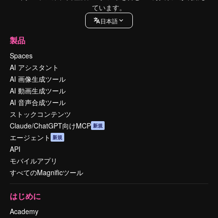
ています。
日本語
製品
Spaces
AI アシスタント
AI 画像生成ツール
AI 動画生成ツール
AI 音声合成ツール
ストックコンテンツ
Claude/ChatGPT向けMCP
新規
エージェント
新規
API
モバイルアプリ
すべてのMagnificツール
はじめに
Academy