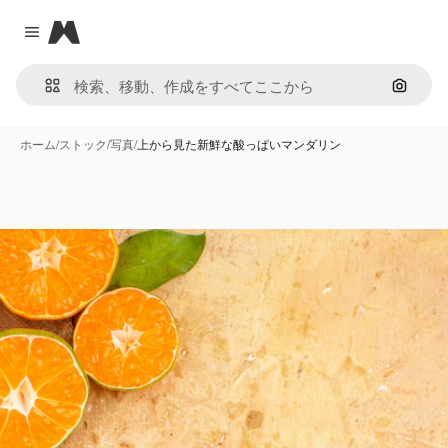
Magnific
Close menu
画像で
ホーム
/
ストック
/
写真
/
上から見た新鮮な酸っぱいマンダリン