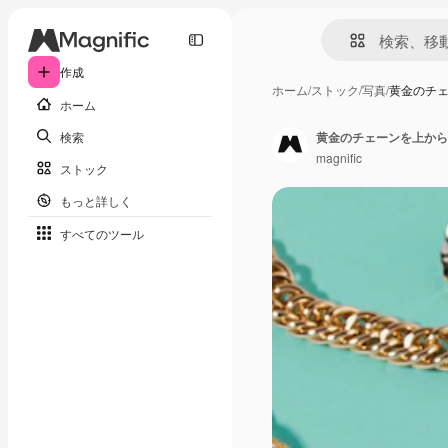
作成
ホーム
/
ストック
/
写真
/
黄金のチェ
ホーム
検索
黄金のチェーンを上から
magnific
ストック
もっと詳しく
すべてのツール