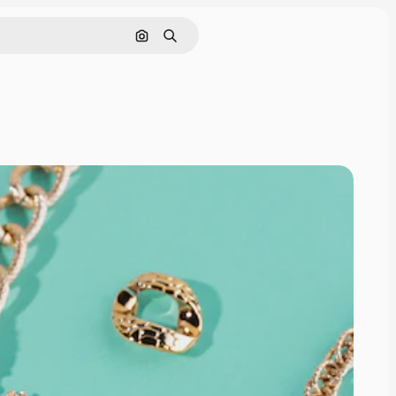
画像で検索
検索