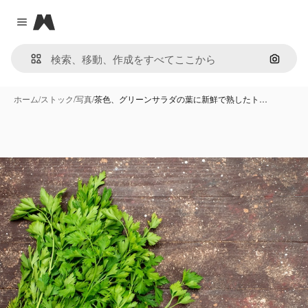
Magnific
Close menu
画像で
ホーム
/
ストック
/
写真
/
茶色、グリーンサラダの葉に新鮮で熟したト…