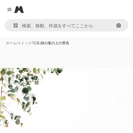
Magnific
Close menu
画像で
ホーム
/
ストック
/
写真
/
緑の葉の上の景色