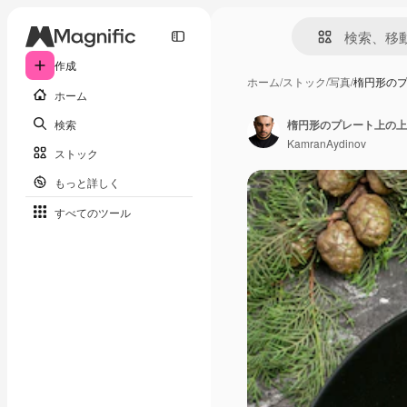
作成
ホーム
/
ストック
/
写真
/
楕円形の
ホーム
検索
KamranAydinov
ストック
もっと詳しく
すべてのツール