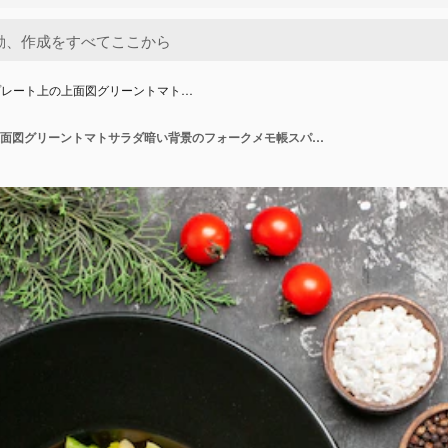
プレート上の上面図グリーントマト…
楕円形のプレート上の上面図グリーントマトサラダ暗い背景のフォークメモ帳スパイス