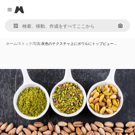
Magnific
Close menu
画像で
ホーム
/
ストック
/
写真
/
灰色のテクスチャ上にボウルにトップビュー…