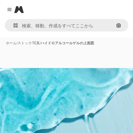
Magnific
Close menu
画像で
ホーム
/
ストック
/
写真
/
ハイドロアルコールゲルの上面図