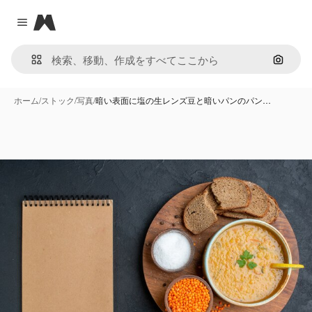
Magnific
Close menu
画像で
ホーム
/
ストック
/
写真
/
暗い表面に塩の生レンズ豆と暗いパンのパン…