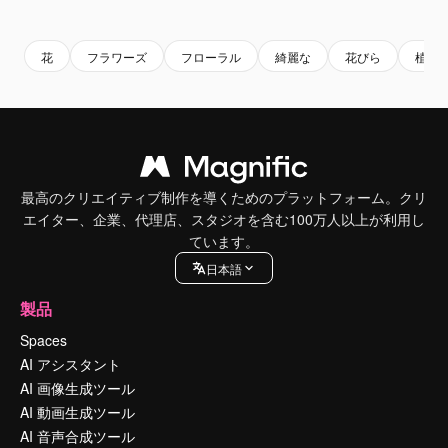
Premium
Premium
AIによって生成されました。
Premium
Premium
AIによっ
花
フラワーズ
フローラル
綺麗な
花びら
植物
最高のクリエイティブ制作を導くためのプラットフォーム。クリ
エイター、企業、代理店、スタジオを含む100万人以上が利用し
ています。
日本語
製品
Spaces
AI アシスタント
AI 画像生成ツール
AI 動画生成ツール
AI 音声合成ツール