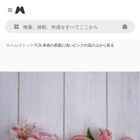
Magnific
Close menu
画像で
ホーム
/
ストック
/
写真
/
灰色の表面に淡いピンクの花の上から見る