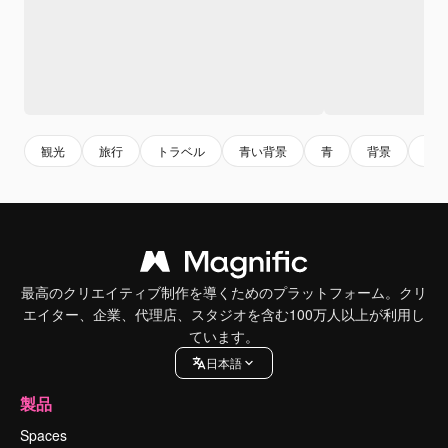
観光
旅行
トラベル
青い背景
青
背景
背
最高のクリエイティブ制作を導くためのプラットフォーム。クリ
エイター、企業、代理店、スタジオを含む100万人以上が利用し
ています。
日本語
製品
Spaces