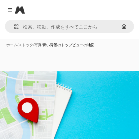
Magnific
Close menu
画像で
ホーム
/
ストック
/
写真
/
青い背景のトップビューの地図