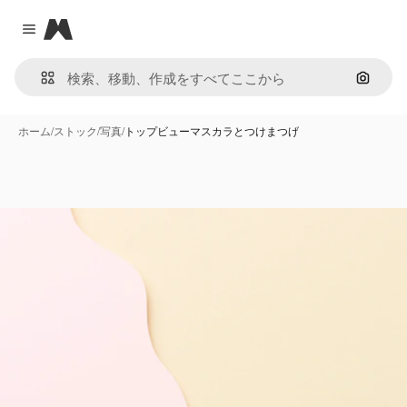
Magnific
Close menu
画像で
ホーム
/
ストック
/
写真
/
トップビューマスカラとつけまつげ