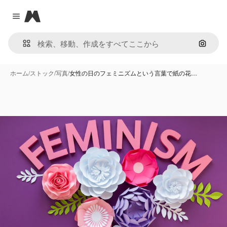
Magnific
Close menu
画像で
ホーム
/
ストック
/
写真
/
女性の日のフェミニズムという言葉で紙の花…