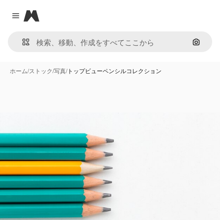
Magnific
Close menu
画像で
ホーム
/
ストック
/
写真
/
トップビューペンシルコレクション