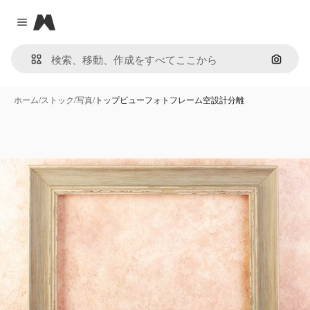
Magnific
Close menu
画像で
ホーム
/
ストック
/
写真
/
トップビューフォトフレーム空設計分離