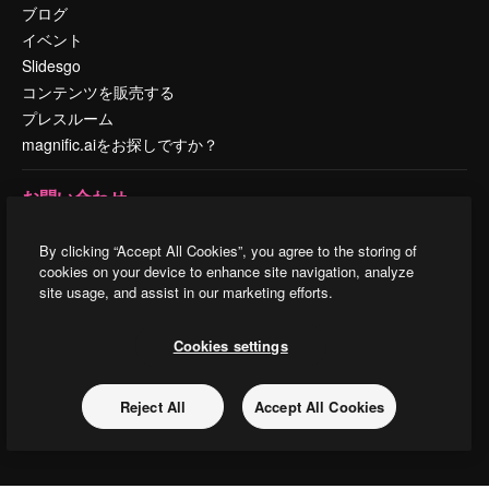
ブログ
イベント
Slidesgo
コンテンツを販売する
プレスルーム
magnific.aiをお探しですか？
お問い合わせ
顧客サポート
By clicking “Accept All Cookies”, you agree to the storing of
Instagram
cookies on your device to enhance site navigation, analyze
YouTube
site usage, and assist in our marketing efforts.
LinkedIn
TikTok
Cookies settings
Discord
X
Reject All
Accept All Cookies
Reddit