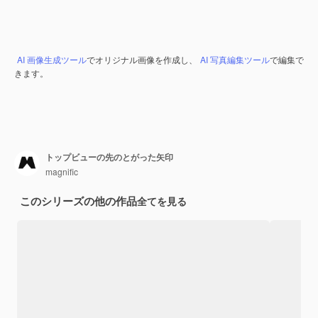
AI 画像生成ツール
でオリジナル画像を作成し、
AI 写真編集ツール
で編集で
きます。
トップビューの先のとがった矢印
magnific
このシリーズの他の作品
全てを見る