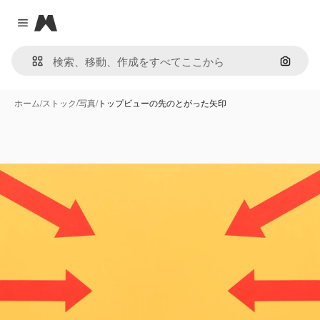
Magnific
Close menu
画像で
ホーム
/
ストック
/
写真
/
トップビューの先のとがった矢印