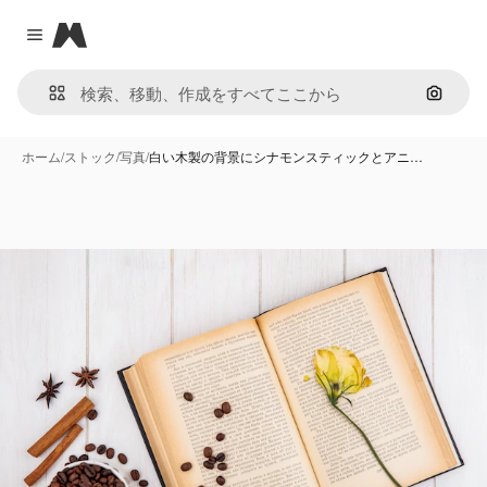
Magnific
Close menu
画像で
ホーム
/
ストック
/
写真
/
白い木製の背景にシナモンスティックとアニ…