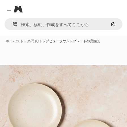
Magnific
Close menu
画像で
ホーム
/
ストック
/
写真
/
トップビューラウンドプレートの品揃え