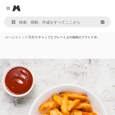
Magnific
Close menu
画像で
ホーム
/
ストック
/
写真
/
ケチャップとプレート上の塩味のフライドポ…