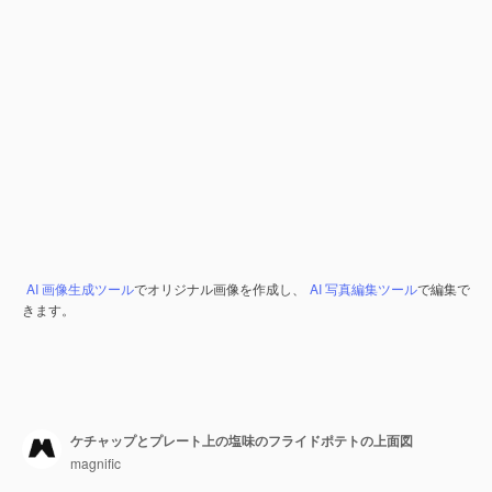
AI 画像生成ツール
でオリジナル画像を作成し、
AI 写真編集ツール
で編集で
きます。
ケチャップとプレート上の塩味のフライドポテトの上面図
magnific