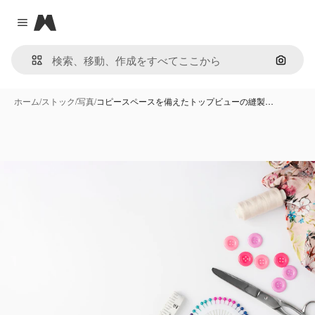
Magnific
Close menu
画像で
ホーム
/
ストック
/
写真
/
コピースペースを備えたトップビューの縫製…