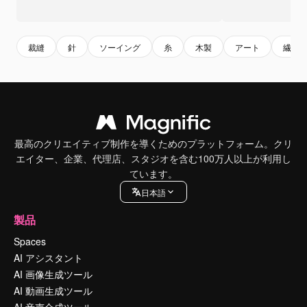
裁縫
針
ソーイング
糸
木製
アート
繊維
最高のクリエイティブ制作を導くためのプラットフォーム。クリ
エイター、企業、代理店、スタジオを含む100万人以上が利用し
ています。
日本語
製品
Spaces
AI アシスタント
AI 画像生成ツール
AI 動画生成ツール