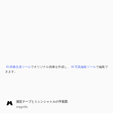
AI 画像生成ツール
でオリジナル画像を作成し、
AI 写真編集ツール
で編集で
きます。
測定テープとミシンシャトルの平面図
magnific