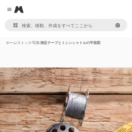
Magnific
Close menu
画像で
ホーム
/
ストック
/
写真
/
測定テープとミシンシャトルの平面図