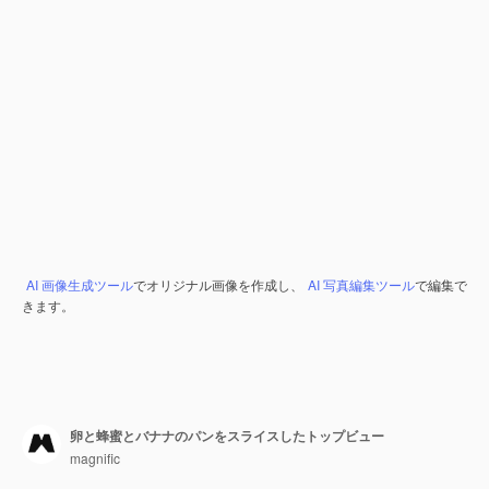
AI 画像生成ツール
でオリジナル画像を作成し、
AI 写真編集ツール
で編集で
きます。
卵と蜂蜜とバナナのパンをスライスしたトップビュー
magnific