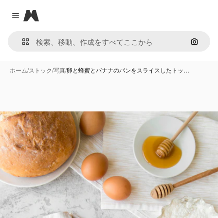
Magnific
Close menu
画像で
ホーム
/
ストック
/
写真
/
卵と蜂蜜とバナナのパンをスライスしたトッ…