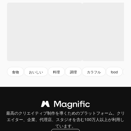
食物
おいしい
料理
調理
カラフル
food
co
最高のクリエイティブ制作を導くためのプラットフォーム。クリ
エイター、企業、代理店、スタジオを含む100万人以上が利用し
ています。