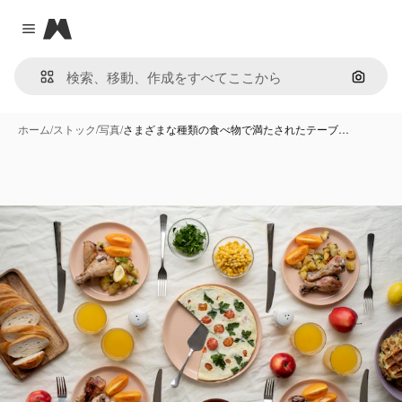
Magnific
Close menu
画像で
ホーム
/
ストック
/
写真
/
さまざまな種類の食べ物で満たされたテーブ…