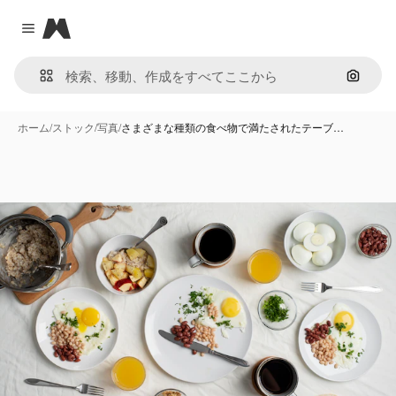
Magnific
Close menu
画像で
ホーム
/
ストック
/
写真
/
さまざまな種類の食べ物で満たされたテーブ…