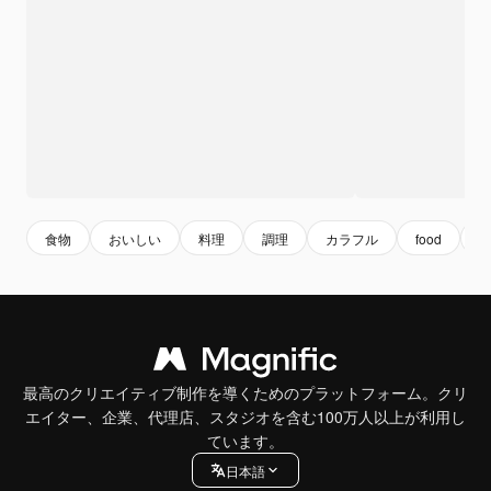
食物
おいしい
料理
調理
カラフル
food
co
最高のクリエイティブ制作を導くためのプラットフォーム。クリ
エイター、企業、代理店、スタジオを含む100万人以上が利用し
ています。
日本語