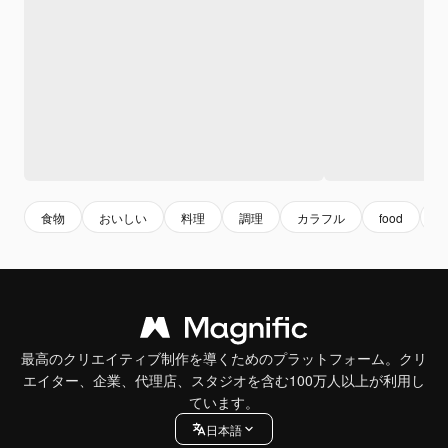
食物
おいしい
料理
調理
カラフル
food
co
最高のクリエイティブ制作を導くためのプラットフォーム。クリ
エイター、企業、代理店、スタジオを含む100万人以上が利用し
ています。
日本語