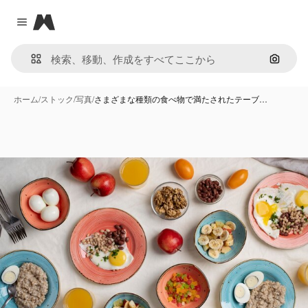
Magnific
Close menu
画像で
ホーム
/
ストック
/
写真
/
さまざまな種類の食べ物で満たされたテーブ…