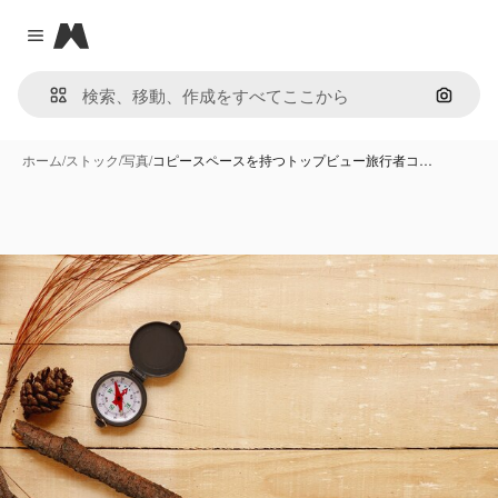
Magnific
Close menu
画像で
ホーム
/
ストック
/
写真
/
コピースペースを持つトップビュー旅行者コ…