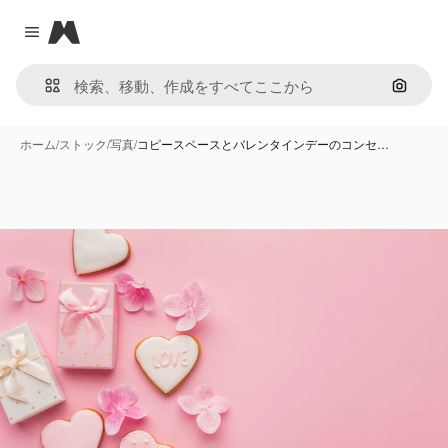
Magnific
Close menu
画像で
ホーム
/
ストック
/
写真
/
コピースペースとバレンタインデーのコンセ…