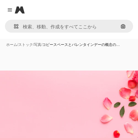
Magnific
Close menu
画像で
ホーム
/
ストック
/
写真
/
コピースペースとバレンタインデーの概念の…