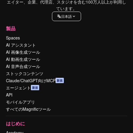
エイター、企業、代理店、スタジオを含む100万人以上が利用し
ています。
日本語
製品
Spaces
AI アシスタント
AI 画像生成ツール
AI 動画生成ツール
AI 音声合成ツール
ストックコンテンツ
Claude/ChatGPT向けMCP
新規
エージェント
新規
API
モバイルアプリ
すべてのMagnificツール
はじめに
Academy