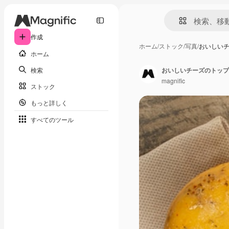
作成
ホーム
/
ストック
/
写真
/
おいしい
ホーム
検索
おいしいチーズのトップ
magnific
ストック
もっと詳しく
すべてのツール