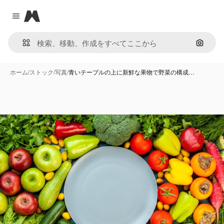
Magnific
Close menu
画像で
ホーム
/
ストック
/
写真
/
青いテーブルの上に新鮮な果物で野菜の構成…