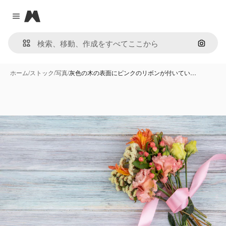
Magnific
Close menu
画像で
ホーム
/
ストック
/
写真
/
灰色の木の表面にピンクのリボンが付いてい…