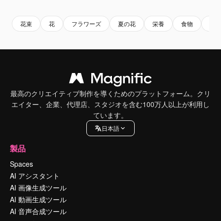
花束
花
フラワーズ
夏の花
栄養
食物
お
最高のクリエイティブ制作を導くためのプラットフォーム。クリ
エイター、企業、代理店、スタジオを含む100万人以上が利用し
ています。
日本語
製品
Spaces
AI アシスタント
AI 画像生成ツール
AI 動画生成ツール
AI 音声合成ツール