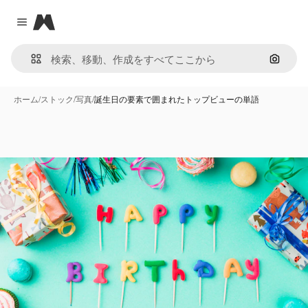
Magnific
Close menu
画像で
ホーム
/
ストック
/
写真
/
誕生日の要素で囲まれたトップビューの単語