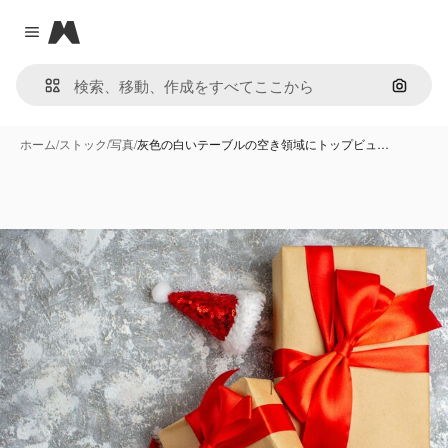
Magnific
Close menu
画像で
ホーム
/
ストック
/
写真
/
灰色の白いテーブルの空き領域にトップビュ…