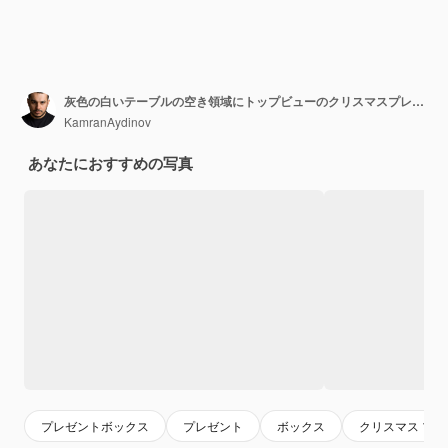
灰色の白いテーブルの空き領域にトップビューのクリスマスプレゼントサンタ帽子
KamranAydinov
あなたにおすすめの写真
プレゼントボックス
プレゼント
ボックス
クリスマス プ